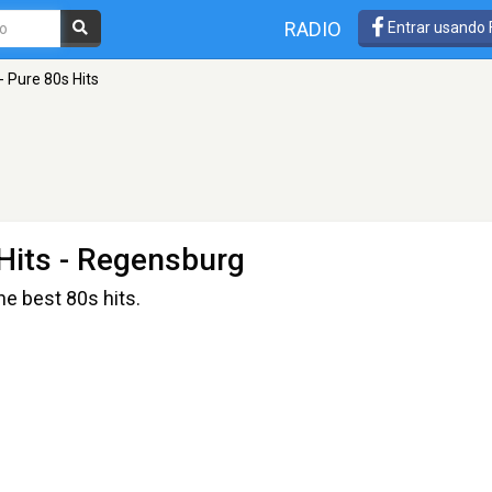
RADIO
Entrar usando
 Pure 80s Hits
Hits
- Regensburg
e best 80s hits.