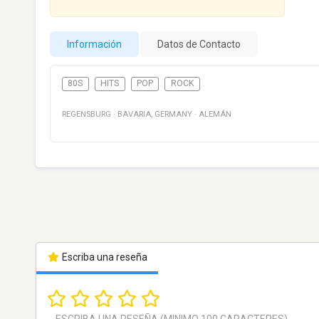
Información
Datos de Contacto
80S
HITS
POP
ROCK
REGENSBURG
·
BAVARIA
,
GERMANY
·
ALEMÁN
Escriba una reseña