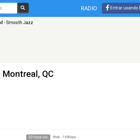
RADIO
Entrar usando
M - Smooth Jazz
 Montreal, QC
30 tune ins
Web
-
192Kbps