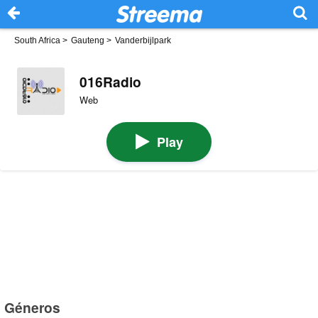
South Africa
>
Gauteng
>
Vanderbijlpark
016Radio
Web
Play
Géneros