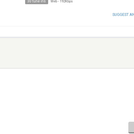
30 tune ins
Web
-
192Kbps
SUGGEST A