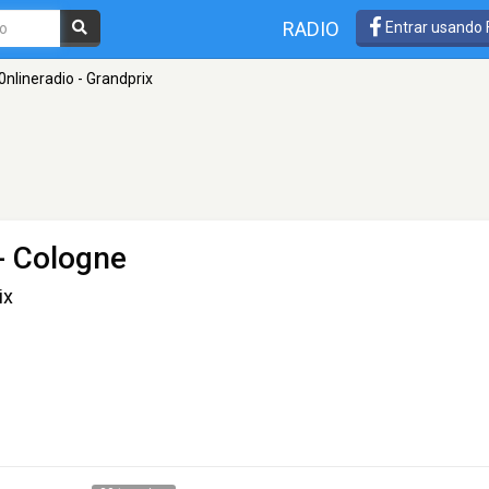
RADIO
Entrar usando
0nlineradio - Grandprix
- Cologne
ix