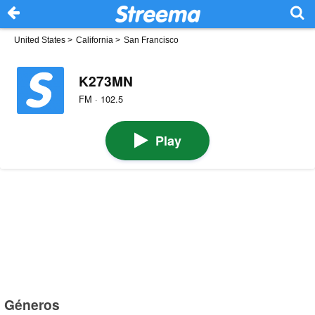
United States
>
California
>
San Francisco
K273MN
FM · 102.5
Play
Géneros