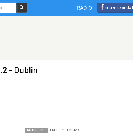
RADIO
Entrar usando
2 - Dublin
60 tune ins
FM 103.2
-
192Kbps