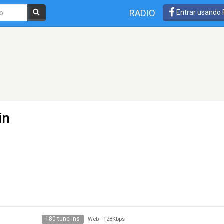
RADIO
Entrar usando
in
180 tune ins
Web
-
128Kbps