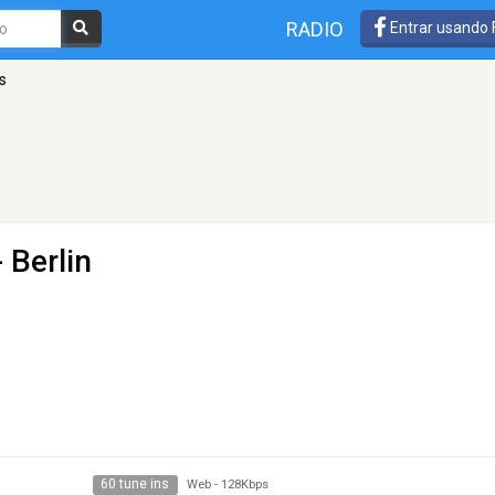
RADIO
Entrar usando
s
 Berlin
60 tune ins
Web
-
128Kbps