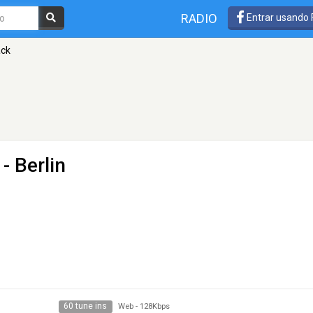
RADIO
Entrar usando
ack
- Berlin
60 tune ins
Web
-
128Kbps