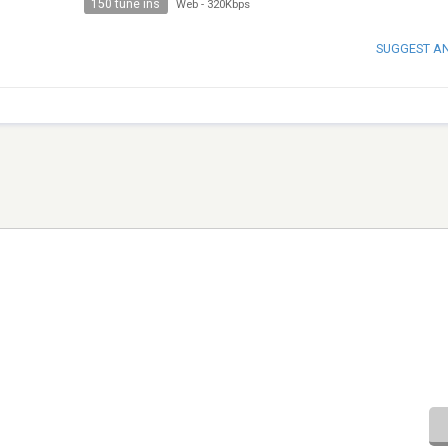
150 tune ins
Web
-
320Kbps
SUGGEST A