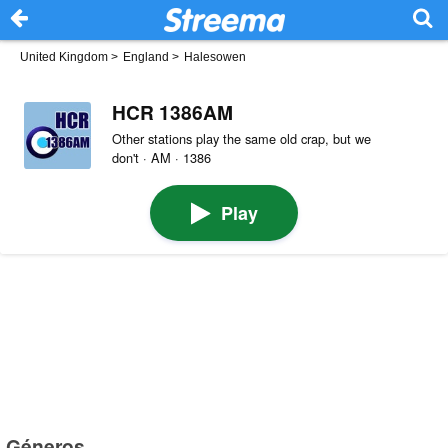
United Kingdom
>
England
>
Halesowen
HCR 1386AM
Other stations play the same old crap, but we
don't · AM · 1386
Play
Géneros