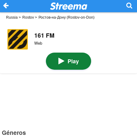
Russia
>
Rostov
>
Ростов-на-Дону (Rostov-on-Don)
161 FM
Web
Play
Géneros