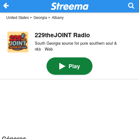
United States
>
Georgia
>
Albany
229theJOINT Radio
South Georgia source for pure southern soul &
r&b · Web
Play
Géneros