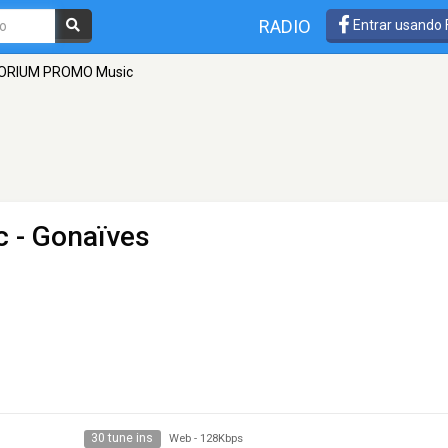
RADIO
Entrar usando
ORIUM PROMO Music
c
- Gonaïves
30 tune ins
Web
-
128Kbps