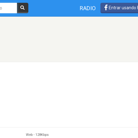
RADIO
Entrar usando
Web
-
128Kbps