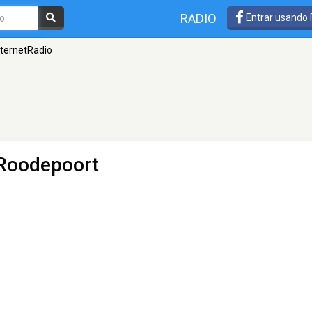
RADIO
Entrar usando
ternetRadio
Roodepoort