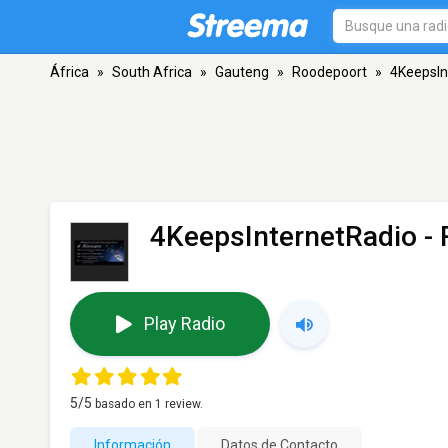
África
»
South Africa
»
Gauteng
»
Roodepoort
»
4KeepsIn
4KeepsInternetRadio
- 
Play Radio
5
/5
basado en
1
review.
Información
Datos de Contacto