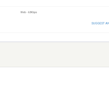
Web
-
63Kbps
SUGGEST A