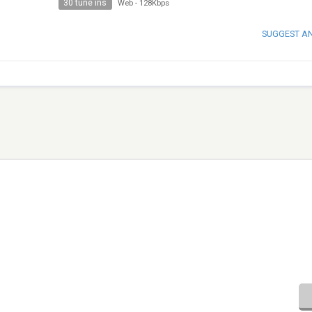
30 tune ins
Web
-
128Kbps
SUGGEST A