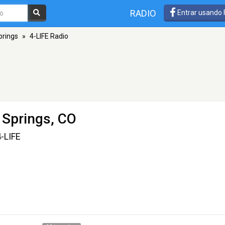
RADIO
Entrar usando
prings
»
4-LIFE Radio
 Springs, CO
4-LIFE