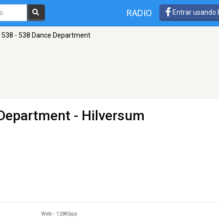
RADIO
Entrar usando
 538 - 538 Dance Department
 Department
- Hilversum
Web
-
128Kbps