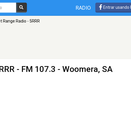
RADIO
Entrar usando
t Range Radio - 5RRR
5RRR
- FM 107.3 - Woomera, SA