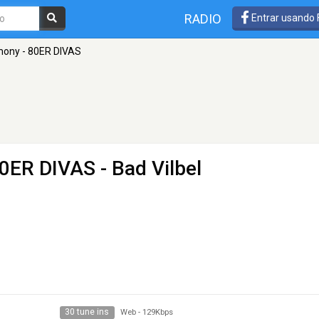
RADIO
Entrar usando
mony - 80ER DIVAS
80ER DIVAS
- Bad Vilbel
30 tune ins
Web
-
129Kbps