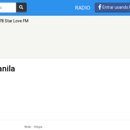
RADIO
Entrar usando
78 Star Love FM
nila
Web
-
1Kbps