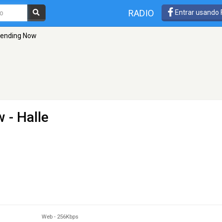
RADIO
Entrar usando
Trending Now
w
- Halle
Web
-
256Kbps