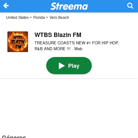
United States
>
Florida
>
Vero Beach
WTBS Blazin FM
TREASURE COAST'S NEW #1 FOR HIP HOP,
R&B AND MORE !!! · Web
Play
Géneros