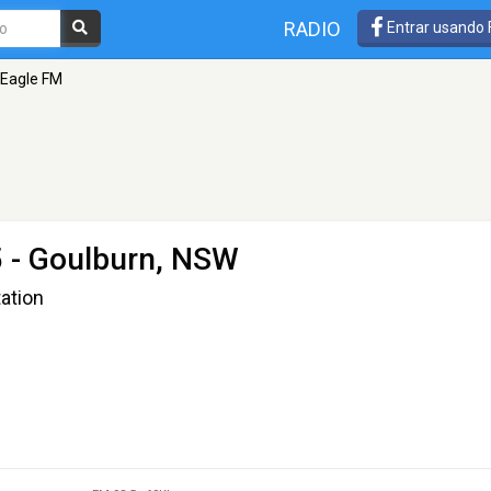
RADIO
Entrar usando
 Eagle FM
5 - Goulburn, NSW
ation