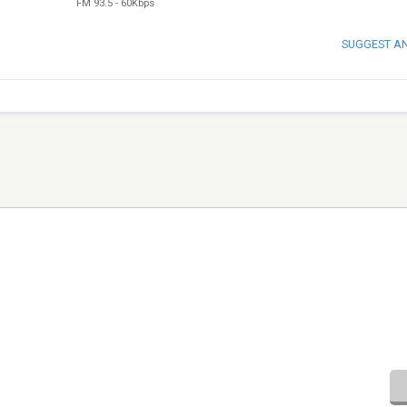
FM 93.5
-
60Kbps
SUGGEST A