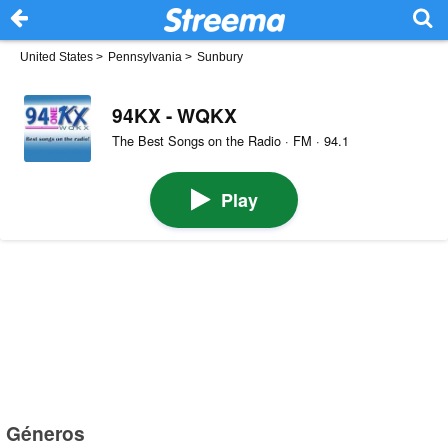
United States
>
Pennsylvania
>
Sunbury
94KX - WQKX
The Best Songs on the Radio · FM · 94.1
Play
Géneros