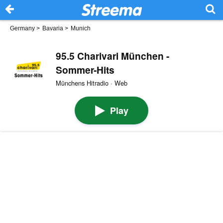
Germany
>
Bavaria
>
Munich
95.5 Charivari München -
Sommer-Hits
Münchens Hitradio · Web
Play