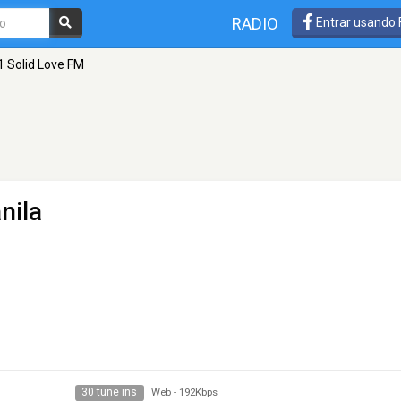
RADIO
Entrar usando
1 Solid Love FM
nila
30 tune ins
Web
-
192Kbps