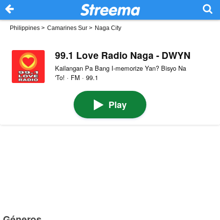
Philippines
>
Camarines Sur
>
Naga City
99.1 Love Radio Naga - DWYN
Kailangan Pa Bang I-memorize Yan? Bisyo Na
'To! · FM · 99.1
Play
Géneros