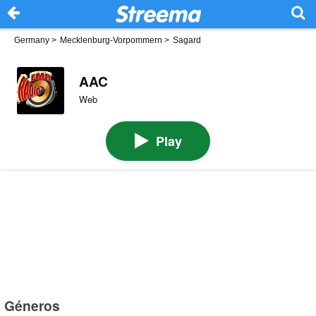
Germany
>
Mecklenburg-Vorpommern
>
Sagard
AAC
Web
Play
Géneros