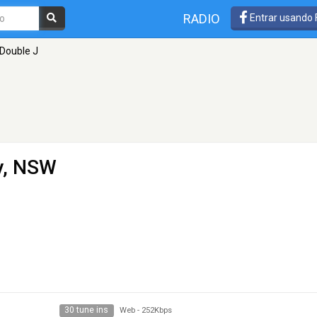
RADIO
Entrar usando
 Double J
y, NSW
30 tune ins
Web
-
252Kbps