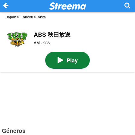
Japan
>
Tōhoku
>
Akita
ABS 秋田放送
AM · 936
Play
Géneros