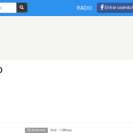
RADIO
Entrar usando
O
30 tune ins
Web
-
128Kbps