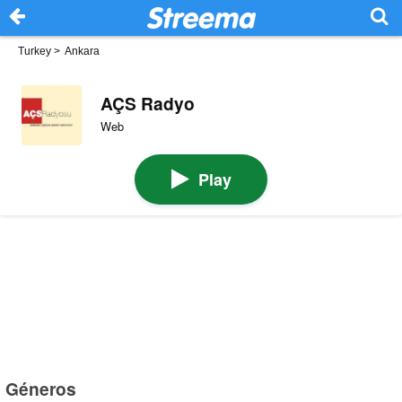
Turkey
>
Ankara
AÇS Radyo
Web
Play
Géneros