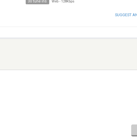
30 tune ins
Web
-
128Kbps
SUGGEST A