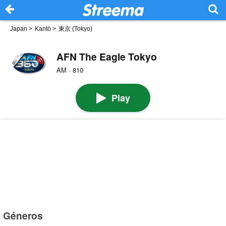
Japan
>
Kantō
>
東京 (Tokyo)
AFN The Eagle Tokyo
AM · 810
Play
Géneros