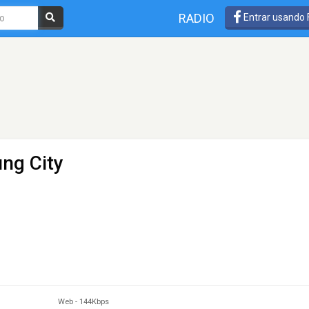
RADIO
Entrar usando
ung City
Web
-
144Kbps