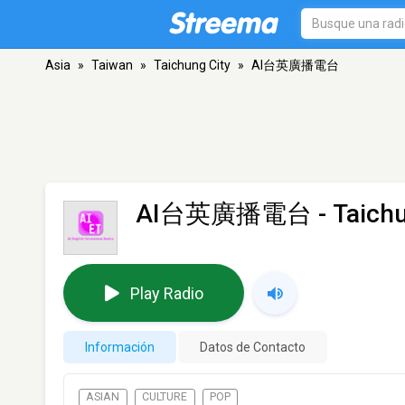
Asia
»
Taiwan
»
Taichung City
»
AI台英廣播電台
AI台英廣播電台
- Taich
Play Radio
Información
Datos de Contacto
ASIAN
CULTURE
POP