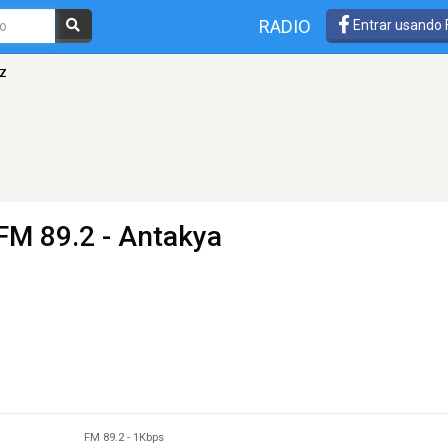
RADIO
Entrar usando
z
FM 89.2 - Antakya
FM 89.2
-
1Kbps