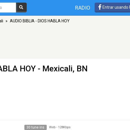
RADIO
Entrar usando
li
»
AUDIO BIBLIA - DIOS HABLA HOY
HABLA HOY
- Mexicali, BN
30 tune ins
Web
-
128Kbps