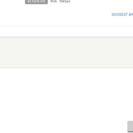
30 tune ins
Web
-
96Kbps
SUGGEST A