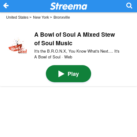
United States
>
New York
>
Bronxville
A Bowl of Soul A Mixed Stew
of Soul Music
It's the B.R.O.N.X, You Know What's Next.... It's
A Bowl of Soul · Web
Play