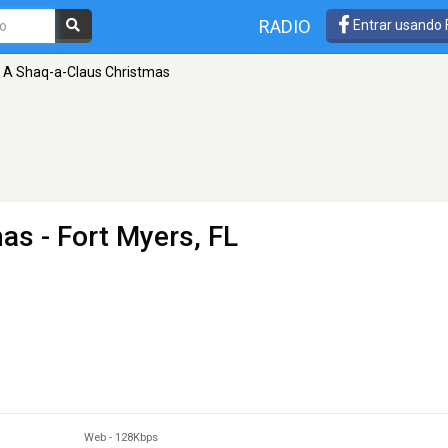
RADIO
Entrar usando
A Shaq-a-Claus Christmas
mas
- Fort Myers, FL
Web
-
128Kbps