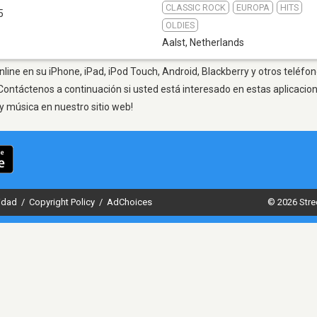
CLASSIC ROCK
EUROPA
HITS
5
OLDIES
Aalst
,
Netherlands
line en su iPhone, iPad, iPod Touch, Android, Blackberry y otros teléfon
Contáctenos a continuación si usted está interesado en estas aplicaci
y música en nuestro sitio web!
cidad
/
Copyright Policy
/
AdChoices
© 2026 Stre