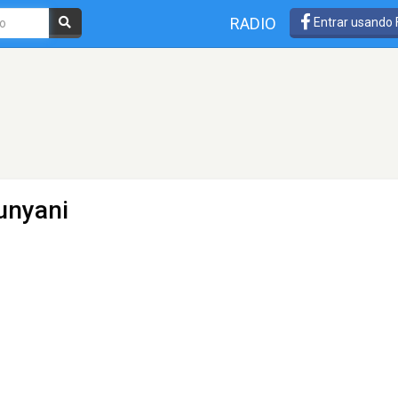
RADIO
Entrar usando
unyani