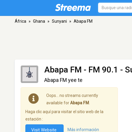
África
»
Ghana
»
Sunyani
»
Abapa FM
Abapa FM
- FM 90.1 - S
Abapa FM yee te
Oops… no streams currently
available for
Abapa FM
.
Haga clic aquí para visitar el sitio web de la
estación :
Visit Website
Más información