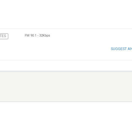
FM 90.1
-
32Kbps
TES
SUGGEST A