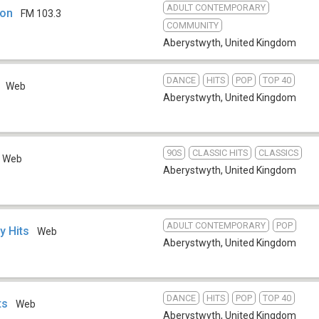
ADULT CONTEMPORARY
ion
FM 103.3
COMMUNITY
Aberystwyth
,
United Kingdom
DANCE
HITS
POP
TOP 40
Web
Aberystwyth
,
United Kingdom
90S
CLASSIC HITS
CLASSICS
Web
Aberystwyth
,
United Kingdom
ADULT CONTEMPORARY
POP
y Hits
Web
Aberystwyth
,
United Kingdom
DANCE
HITS
POP
TOP 40
ts
Web
Aberystwyth
,
United Kingdom