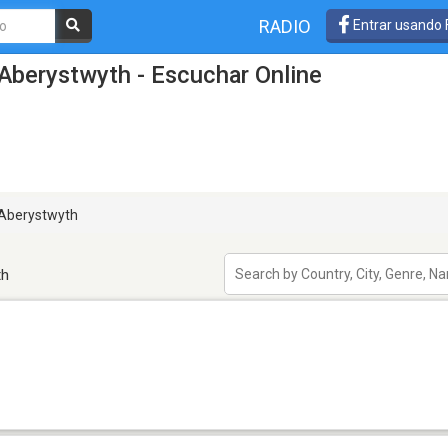
RADIO
Entrar usando
Aberystwyth - Escuchar Online
Aberystwyth
th