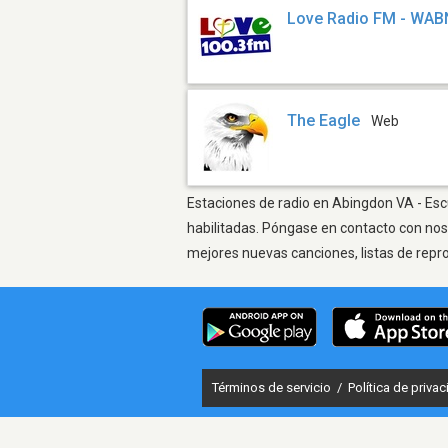
Love Radio FM - WAB
The Eagle
Web
Estaciones de radio en Abingdon VA - Escu
habilitadas. Póngase en contacto con nos
mejores nuevas canciones, listas de repr
Términos de servicio
/
Política de priva