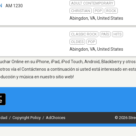
ADULT CONTEMPORARY
N
AM 1230
CHRISTIAN
POP
ROCK
Abingdon, VA
,
United States
CLASSIC ROCK
PAÍS
HITS
OLDIES
POP
Abingdon, VA
,
United States
char Online en su iPhone, iPad, iPod Touch, Android, Blackberry y otros
otros vía el Contáctenos a continuación si usted está interesado en est
oducción y música en nuestro sitio web!
cidad
/
Copyright Policy
/
AdChoices
© 2026 Stre