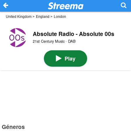
United Kingdom
>
England
>
London
Absolute Radio - Absolute 00s
21st Century Music · DAB
Play
Géneros