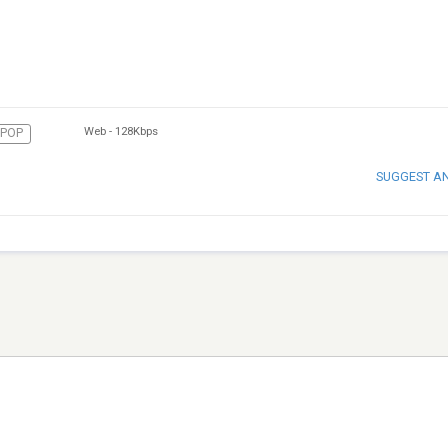
Web
-
128Kbps
POP
SUGGEST A