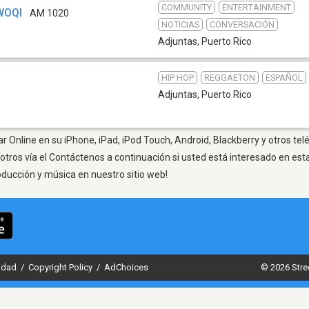
COMMUNITY
ENTERTAINMENT
 WOQI
AM 1020
NOTICIAS
CONVERSACIÓN
Adjuntas
,
Puerto Rico
HIP HOP
REGGAETON
ESPAÑOL
Adjuntas
,
Puerto Rico
r Online en su iPhone, iPad, iPod Touch, Android, Blackberry y otros te
otros vía el Contáctenos a continuación si usted está interesado en est
oducción y música en nuestro sitio web!
cidad
/
Copyright Policy
/
AdChoices
© 2026 Stre