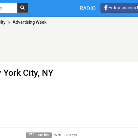
RADIO
Entrar usando
ity
»
Advertising Week
 York City, NY
270 tune ins
Web
-
128Kbps