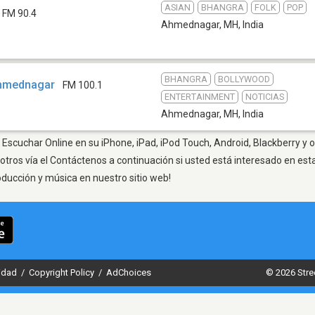
ASIAN
BHANGRA
FOLK
POP
FM 90.4
Ahmednagar, MH
,
India
BHANGRA
BOLLYWOOD
 Ahmednagar
FM 100.1
ENTERTAINMENT
NOTICIAS
Ahmednagar, MH
,
India
scuchar Online en su iPhone, iPad, iPod Touch, Android, Blackberry y o
otros vía el Contáctenos a continuación si usted está interesado en est
oducción y música en nuestro sitio web!
cidad
/
Copyright Policy
/
AdChoices
© 2026 Stre