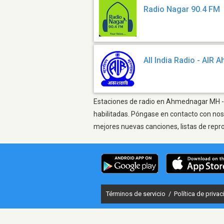
Radio Nagar 90.4 FM
All India Radio - AIR
Estaciones de radio en Ahmednagar MH - E
habilitadas. Póngase en contacto con nos
mejores nuevas canciones, listas de repr
Términos de servicio
/
Política de priva